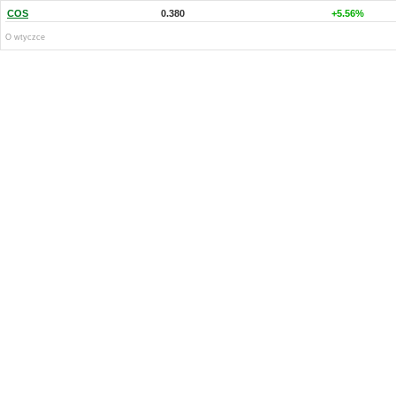
COS
0.380
+5.56%
O wtyczce