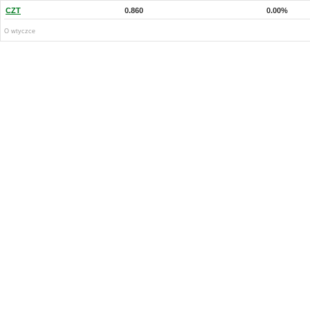
CZT
0.860
0.00%
O wtyczce