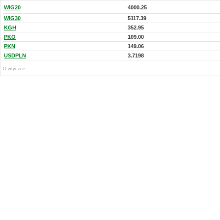
WIG20
4000.25
WIG30
5117.39
KGH
352.95
PKO
109.00
PKN
149.06
USDPLN
3.7198
O wtyczce